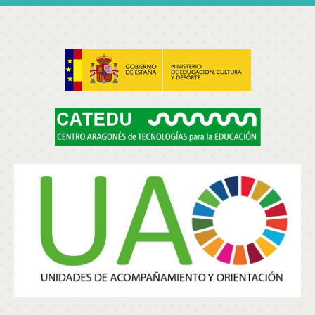
penetrar en el bello y maravilloso mundo
del saber.`` - Albert Einstein (1879-1955)
``Con mis maestros he aprendido mucho;
con mis colegas, más; con mis alumnos
todavía más.`` - Proverbio hindú
``La primera tarea de la educación es agitar
la vida, pero dejarla libre para que se
desarrolle.`` - Maria Montessori (1870-1952)
``La educación es el pasaporte hacia el
futuro, el mañana pertenece a aquellos que
se preparan para él en el día de hoy.`` -
Malcolm X (1925-1965)
``Lo que de raíz se aprende nunca del todo se
olvida.`` - Séneca (2 AC-65)
``La educación es el arma más poderosa para
cambiar el mundo.`` - Nelson Mandela (1918-
2013)
``Dime y lo olvido, enséñame y lo recuerdo,
involúcrame y lo aprendo`` - Benjamin
Franklin (1706-1790)