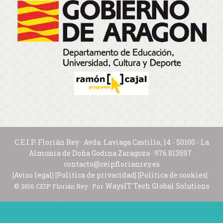
C.E.I.P. Florián Rey · Avda. Laviaga Castillo, 14 - 50100 - La
Almunia de Doña Godina Zaragoza · 976.813597 ·
contacto@ceipflorianrey.es
Aviso legal
Política de privacidad
Política de cookies
[
] [
] [
] ·
WaysIT Tech Global Solutions
© 2016 CEIP Florián Rey · Por