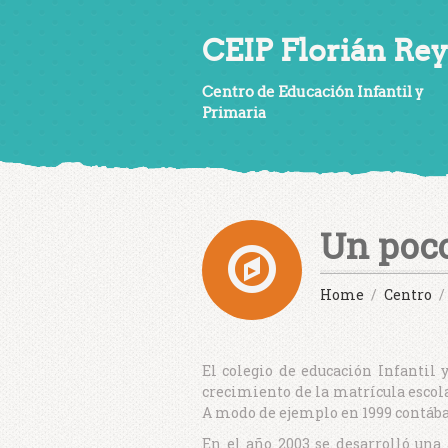
CEIP Florián Rey
Centro de Educación Infantil y
Primaria
Un poco
Home
Centro
El colegio de educación Infantil
crecimiento de la matrícula escol
A modo de ejemplo en 1999 contába
En el año 2003 se desarrolló una 