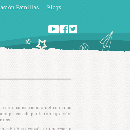
pación Familias
Blogs
os como consecuencia del continuo
onal provocado por la inmigración.
umnos.
penas 5 años después era necesario