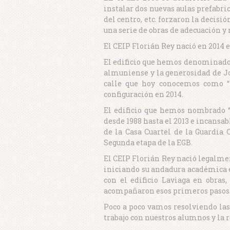
instalar dos nuevas aulas prefabri
del centro, etc. forzaron la decisi
una serie de obras de adecuación y 
El CEIP Florián Rey nació en 2014 e
El edificio que hemos denominado “
almuniense y la generosidad de Jos
calle que hoy conocemos como “L
configuración en 2014.
El edificio que hemos nombrado “
desde 1988 hasta el 2013 e incansabl
de la Casa Cuartel de la Guardia
Segunda etapa de la EGB.
El CEIP Florián Rey nació legalmen
iniciando su andadura académica el
con el edificio Laviaga en obras
acompañaron esos primeros pasos
Poco a poco vamos resolviendo las
trabajo con nuestros alumnos y la 