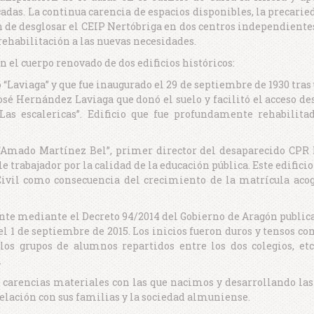
cadas. La continua carencia de espacios disponibles, la precarie
ón de desglosar el CEIP Nertóbriga en dos centros independiente
rehabilitación a las nuevas necesidades.
n el cuerpo renovado de dos edificios históricos:
Laviaga” y que fue inaugurado el 29 de septiembre de 1930 tras 
é Hernández Laviaga que donó el suelo y facilitó el acceso desd
as escalericas”. Edificio que fue profundamente rehabilita
Amado Martínez Bel”, primer director del desaparecido CPR 
e trabajador por la calidad de la educación pública. Este edifici
 Civil como consecuencia del crecimiento de la matrícula acog
te mediante el Decreto 94/2014 del Gobierno de Aragón publicad
 1 de septiembre de 2015. Los inicios fueron duros y tensos co
, los grupos de alumnos repartidos entre los dos colegios, et
.
 carencias materiales con las que nacimos y desarrollando las 
relación con sus familias y la sociedad almuniense.