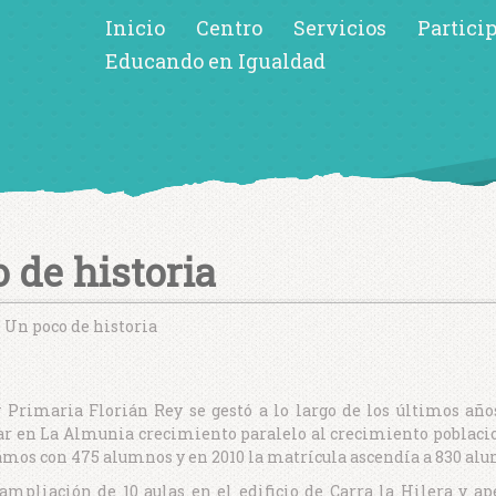
Inicio
Centro
Servicios
Partici
Educando en Igualdad
 de historia
Un poco de historia
 y Primaria Florián Rey se gestó a lo largo de los últimos añ
ar en La Almunia crecimiento paralelo al crecimiento poblaci
mos con 475 alumnos y en 2010 la matrícula ascendía a 830 al
ampliación de 10 aulas en el edificio de Carra la Hilera y a