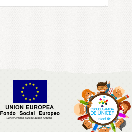
n
sApp