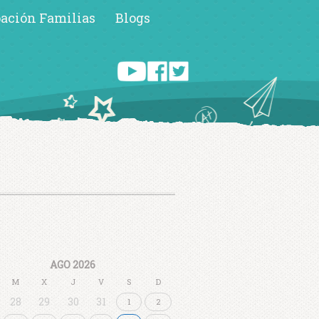
pación Familias
Blogs
AGO 2026
M
X
J
V
S
D
28
29
30
31
1
2