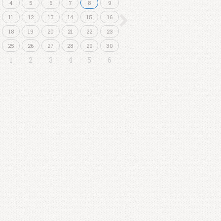
4
5
6
7
8
9
11
12
13
14
15
16
18
19
20
21
22
23
25
26
27
28
29
30
1
2
3
4
5
6