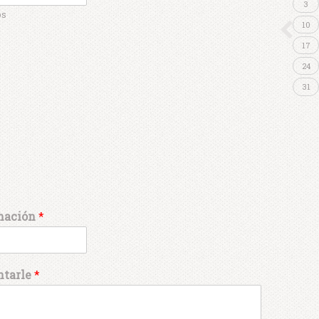
3
os
10
17
24
31
rmación
*
ntarle
*