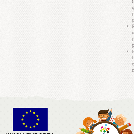
q
p
p
P
c
p
l
c
n