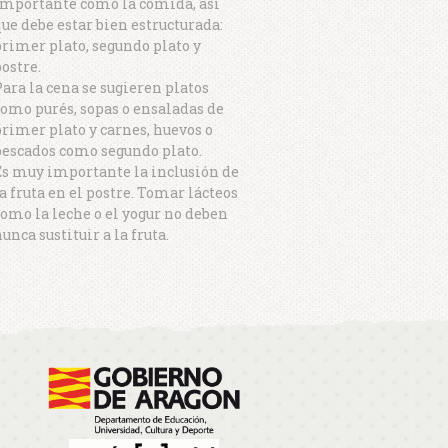
importante como la comida, así
ue debe estar bien estructurada:
rimer plato, segundo plato y
ostre.
ara la cena se sugieren platos
omo purés, sopas o ensaladas de
rimer plato y carnes, huevos o
pescados como segundo plato.
Es muy importante la inclusión de
a fruta en el postre. Tomar lácteos
omo la leche o el yogur no deben
unca sustituir a la fruta.