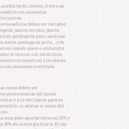
 media tarde, lácteos, fruta o un
ocadillo son una buena
lternativa.
os bocadillos deben ser variados:
vegetal, jamón serrano, jamón
ocido, pechuga de pavo, sardinas
n aceite, pechuga de pollo…. y de
vez en cuando queso o embutidos
omo el chorizo o el salchichón.
a bollería industrial o los dulces
no son una buena merienda.
as cenas deben ser
complementarias del menú
scolar y a la vez ligeras para no
nterferir ni alterar el sueño del
niño.
a cena debe aportar entre un 25% y
n 30% de la energía diaria. Es tan