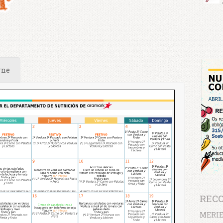
rne
REC
MERIE