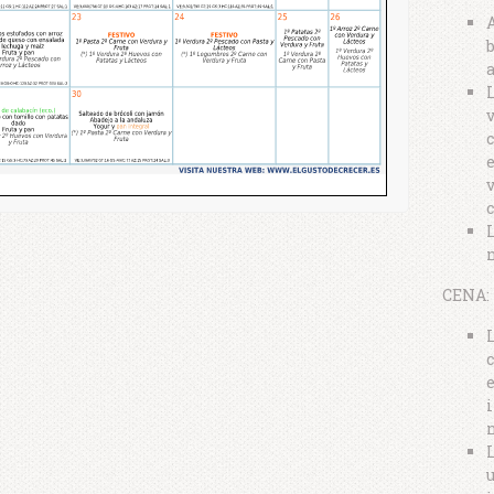
A
b
a
L
c
e
c
L
CENA:
L
e
i
L
u