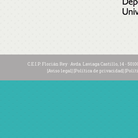
C.E.I.P. Florián Rey · Avda. Laviaga Castillo, 14 - 
Aviso legal
Política de privacidad
Polít
[
] [
] [