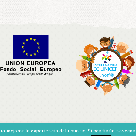
 para mejorar la experiencia del usuario. Si continúa naveg
ga Castillo, 14 - 50100 - La Almunia de Doña Godina Zaragoza · 976.