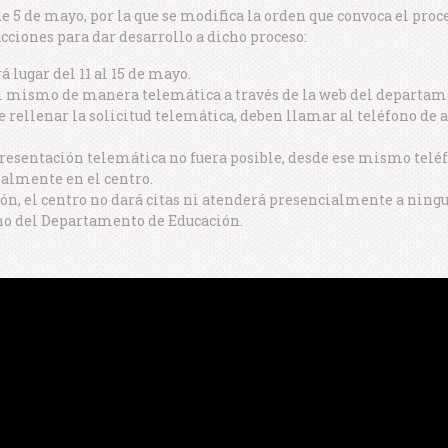
e 5 de mayo, por la que se modifica la orden que convoca el pro
cciones para dar desarrollo a dicho proceso:
 lugar del 11 al 15 de mayo.
el mismo de manera telemática a través de la web del departa
de rellenar la solicitud telemática, deben llamar al teléfono de
 presentación telemática no fuera posible, desde ese mismo telé
ialmente en el centro.
ón, el centro no dará citas ni atenderá presencialmente a ning
fono del Departamento de Educación.