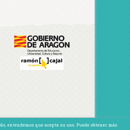
ando, entendemos que acepta su uso. Puede obtener más
813597 · contacto@ceipflorianrey.es