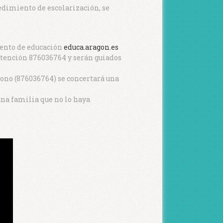
cedimiento de escolarización, se
mento de educación
educa.aragon.es
 atención 876036764 y serán guiados
fono (876036764) se concertará una
una familia que no lo haya