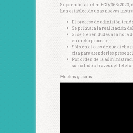
Siguiendo la orden ECD/363/2020, d
han establecido unas nuevas instru
El proceso de admisión tendrá
Se primará la realización d
Si se tienen dudas a la hora 
en dicho proceso.
Sólo en el caso de que dicha
cita para atenderles presenc
Por orden de la administraci
solicitado a través del telé
Muchas gracias.
Reproductor
de
vídeo