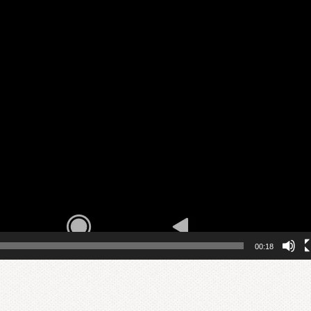
00:18
n
sApp