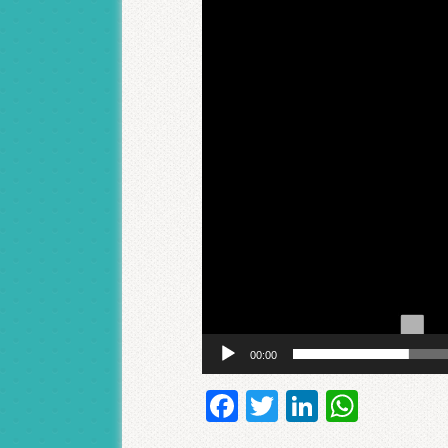
00:00
Facebook
Twitter
LinkedI
What