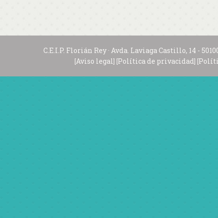
C.E.I.P. Florián Rey · Avda. Laviaga Castillo, 14 - 
Aviso legal
Política de privacidad
Polít
[
] [
] [