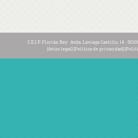
C.E.I.P. Florián Rey · Avda. Laviaga Castillo, 14 - 
Aviso legal
Política de privacidad
Polít
[
] [
] [