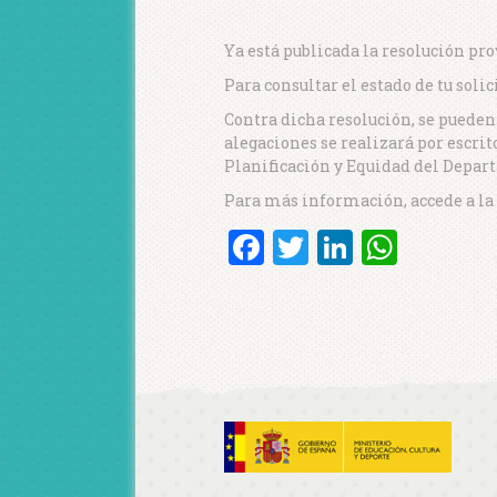
Ya está publicada la resolución pro
Para consultar el estado de tu soli
Contra dicha resolución, se pueden 
alegaciones se realizará por escrit
Planificación y Equidad del Depart
Para más información, accede a l
Facebook
Twitter
LinkedI
What